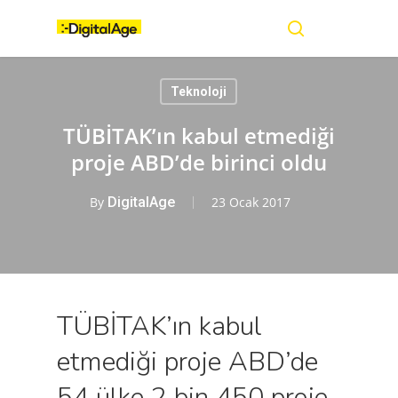
Skip
Menu
to
main
search
content
Teknoloji
TÜBİTAK’ın kabul etmediği
proje ABD’de birinci oldu
By
DigitalAge
23 Ocak 2017
TÜBİTAK’ın kabul
etmediği proje ABD’de
54 ülke 2 bin 450 proje