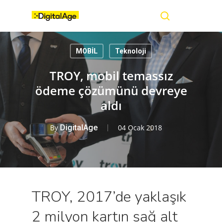
Skip
Menu
to
main
search
content
MOBİL
Teknoloji
TROY, mobil temassız
ödeme çözümünü devreye
aldı
By
DigitalAge
04 Ocak 2018
TROY, 2017’de yaklaşık
2 milyon kartın sağ alt