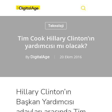
Skip
Menu
to
main
search
content
Teknoloji
Tim Cook Hillary Clinton’ın
yardımcısı mı olacak?
By
DigitalAge
20 Ekim 2016
Hillary Clinton’ın
Başkan Yardımcısı
adayları arasında Tim