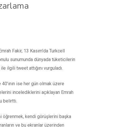
pazarlama
 Emrah Fakir, 13 Kasım’da Turkcell
 konulu sunumunda dünyada tüketicilerin
e ilgili tweet attığını vurguladı.
e 40’ının ise her gün olmak üzere
elerini incelediklerini açıklayan Emrah
 belirtti.
rini öğrenmek, kendi görüşlerini başka
ranların ve bu ekranlar üzerinden