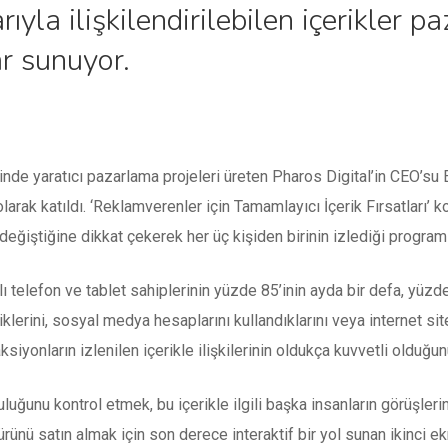
yla ilişkilendirilebilen içerikler 
ar sunuyor.
rinde yaratıcı pazarlama projeleri üreten Pharos Digital’in CEO’su
arak katıldı. ‘Reklamverenler için Tamamlayıcı İçerik Fırsatları’
değiştiğine dikkat çekerek her üç kişiden birinin izlediği program il
lı telefon ve tablet sahiplerinin yüzde 85’inin ayda bir defa, yüzd
iklerini, sosyal medya hesaplarını kullandıklarını veya internet sit
ksiyonların izlenilen içerikle ilişkilerinin oldukça kuvvetli olduğunu
ğruluğunu kontrol etmek, bu içerikle ilgili başka insanların görüşle
ünü satın almak için son derece interaktif bir yol sunan ikinci ek