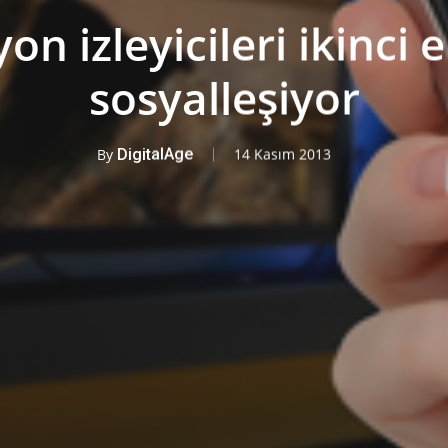
on izleyicileri ikinci 
sosyalleşiyor
By
DigitalAge
14 Kasım 2013