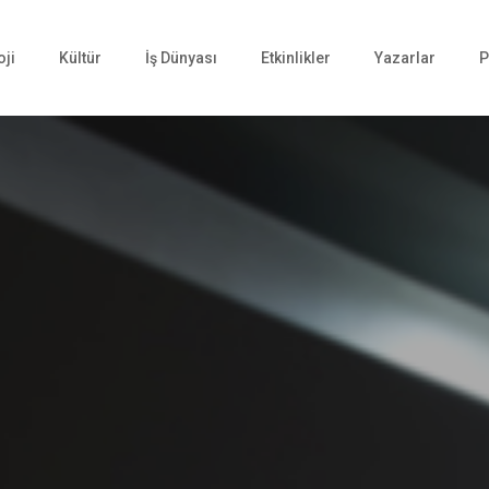
oji
Kültür
İş Dünyası
Etkinlikler
Yazarlar
P