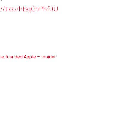
://t.co/hBq0nPhf0U
he founded Apple – Insider