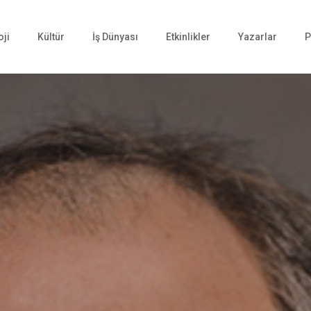
oji
Kültür
İş Dünyası
Etkinlikler
Yazarlar
P