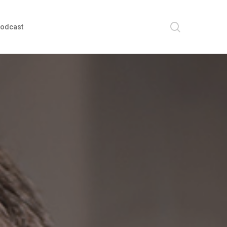
search
odcast