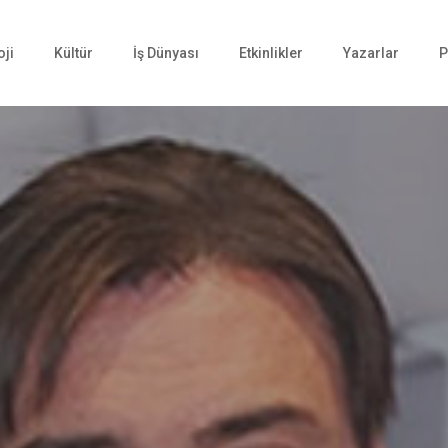
oji
Kültür
İş Dünyası
Etkinlikler
Yazarlar
P