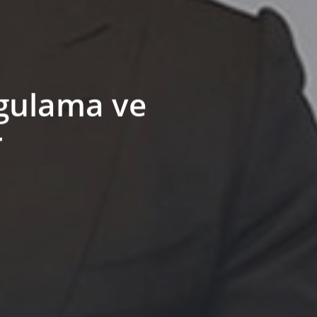
ygulama ve
r