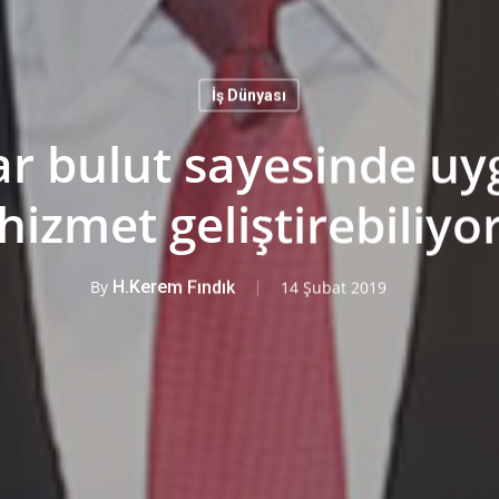
İş Dünyası
lar bulut sayesinde u
hizmet geliştirebiliyo
By
H.Kerem Fındık
14 Şubat 2019