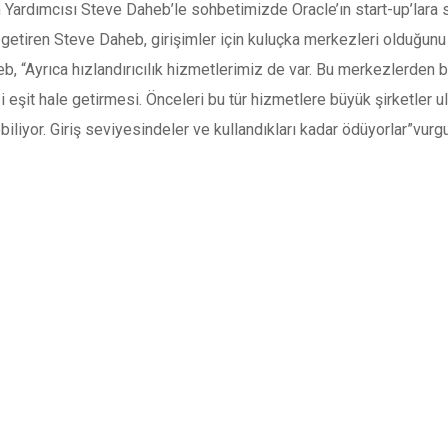
Yardımcısı Steve Daheb’le sohbetimizde Oracle’ın start-up’lara 
e getiren Steve Daheb, girişimler için kuluçka merkezleri olduğunu 
b, “Ayrıca hızlandırıcılık hizmetlerimiz de var. Bu merkezlerden bi
i eşit hale getirmesi. Önceleri bu tür hizmetlere büyük şirketler ul
liyor. Giriş seviyesindeler ve kullandıkları kadar ödüyorlar”vurg