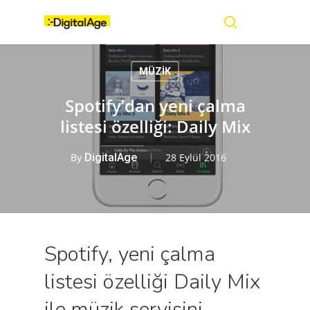
Skip
Menu
to
main
search
content
MÜZİK
Spotify’dan yeni çalma
listesi özelliği: Daily Mix
By
DigitalAge
28 Eylül 2016
Spotify, yeni çalma
listesi özelliği Daily Mix
ile müzik servisini