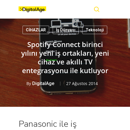
Skip
Menu
to
main
search
content
CİHAZLAR
İş Dünyası
Teknoloji
Spotify Connect birinci
yılını yeni iş ortakları, yeni
cihaz ve akıllı TV
entegrasyonu ile kutluyor
By
DigitalAge
27 Ağustos 2014
Panasonic ile iş