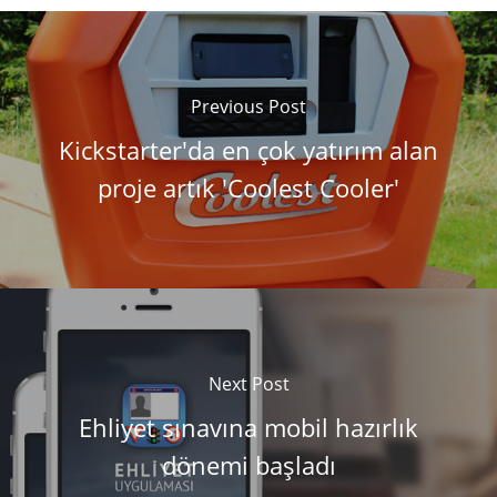
Previous Post
Kickstarter'da en çok yatırım alan
proje artık 'Coolest Cooler'
Next Post
Ehliyet sınavına mobil hazırlık
dönemi başladı