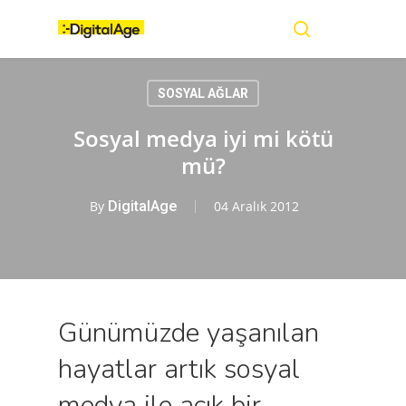
Skip
Menu
to
main
search
content
SOSYAL AĞLAR
Sosyal medya iyi mi kötü
mü?
By
DigitalAge
04 Aralık 2012
Günümüzde yaşanılan
hayatlar artık sosyal
medya ile açık bir