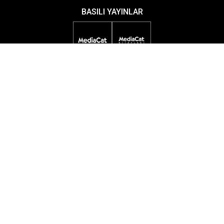
BASILI YAYINLAR
DİJİTAL YAYINLAR
ETKİNLİKLER
ÖDÜL PROGRAMLARI