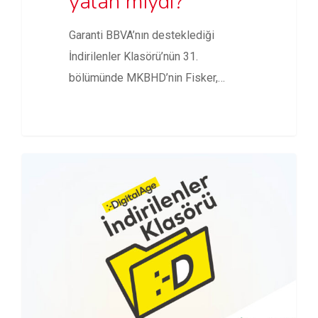
yalan mıydı?
Garanti BBVA’nın desteklediği
İndirilenler Klasörü’nün 31.
bölümünde MKBHD’nin Fisker,
Tesla, Humane AI Pin eleştirileri ve…