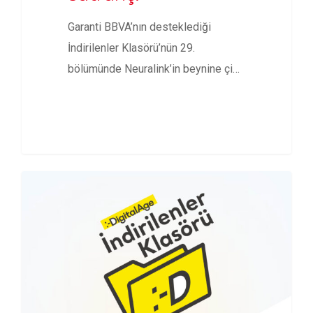
Garanti BBVA’nın desteklediği
İndirilenler Klasörü’nün 29.
bölümünde Neuralink’in beynine çip
taktığı ilk insanın düşünce gücüyle…