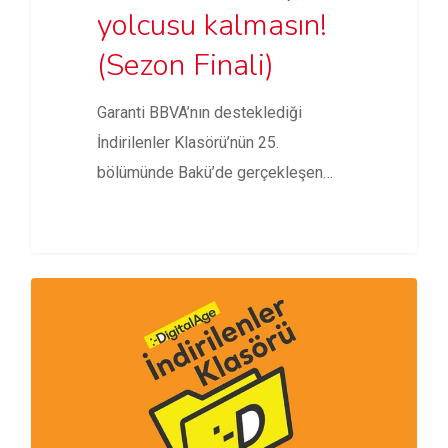
yolcusu kalmasın!
(Sezon Finali)
Garanti BBVA’nın desteklediği
İndirilenler Klasörü’nün 25.
bölümünde Bakü’de gerçekleşen
InMerge Innovation Summit, GTA
6’nın ilk…