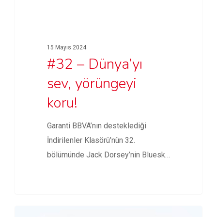
15 Mayıs 2024
#32 – Dünya’yı
sev, yörüngeyi
koru!
Garanti BBVA’nın desteklediği
İndirilenler Klasörü’nün 32.
bölümünde Jack Dorsey’nin Bluesky
yönetim kurulundan ayrılması, X TV…