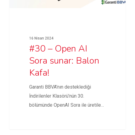
16 Nisan 2024
#30 – Open AI
Sora sunar: Balon
Kafa!
Garanti BBVA’nın desteklediği
İndirilenler Klasörü’nün 30.
bölümünde OpenAI Sora ile üretilen
içerikler, Amazon’un Anthropic’e
yatırımı,…