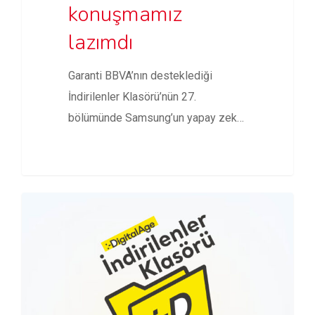
konuşmamız
lazımdı
Garanti BBVA’nın desteklediği
İndirilenler Klasörü’nün 27.
bölümünde Samsung’un yapay zekâ
atılımı Galaxy AI ve S24…