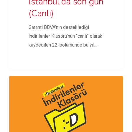
Istanbul’da son gün
(Canlı)
Garanti BBVA’nın desteklediği
İndirilenler Klasörü’nün “canlı” olarak
kaydedilen 22. bölümünde bu yıl
11’incisi düzenlenen Brand…