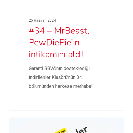
25 Haziran 2024
#34 – MrBeast,
PewDiePie’ın
intikamını aldı!
Garanti BBVA’nın desteklediği
İndirilenler Klasörü’nün 34.
bölümünden herkese merhaba!
Garanti BBVA Müşteri İletişim
Merkezi Proje…