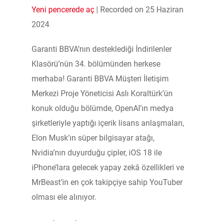
Yeni pencerede aç
|
Recorded on 25 Haziran
SHARE
2024
RSS FEED
LINK
Garanti BBVA’nın desteklediği İndirilenler
EMBED
Klasörü’nün 34. bölümünden herkese
merhaba! Garanti BBVA Müşteri İletişim
Merkezi Proje Yöneticisi Aslı Koraltürk’ün
konuk olduğu bölümde, OpenAI’ın medya
şirketleriyle yaptığı içerik lisans anlaşmaları,
Elon Musk’ın süper bilgisayar atağı,
Nvidia’nın duyurduğu çipler, iOS 18 ile
iPhone’lara gelecek yapay zekâ özellikleri ve
MrBeast’in en çok takipçiye sahip YouTuber
olması ele alınıyor.