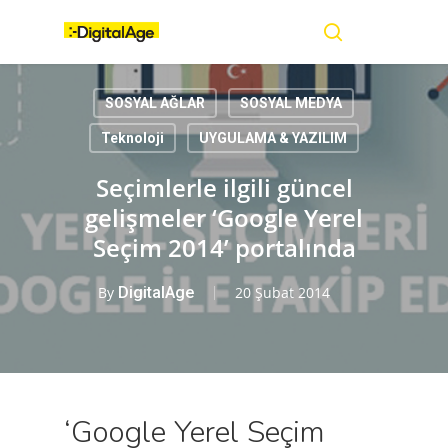
Skip
Menu
to
main
search
content
SOSYAL AĞLAR
SOSYAL MEDYA
Teknoloji
UYGULAMA & YAZILIM
Seçimlerle ilgili güncel
gelişmeler ‘Google Yerel
Seçim 2014’ portalında
By
DigitalAge
20 Şubat 2014
‘Google Yerel Seçim