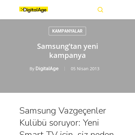
Skip
Menu
to
main
search
content
KAMPANYALAR
Samsung’tan yeni
kampanya
By
DigitalAge
05 Nisan 2013
Samsung Vazgeçenler
Kulübü soruyor: Yeni
Smart TV için, siz neden