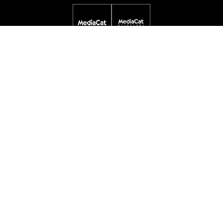
DİJİTAL YAYINLAR
ETKİNLİKLER
ÖDÜL PROGRAMLARI