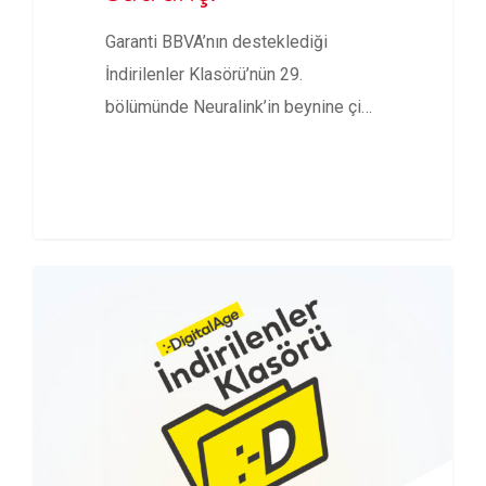
Garanti BBVA’nın desteklediği
İndirilenler Klasörü’nün 29.
bölümünde Neuralink’in beynine çip
taktığı ilk insanın düşünce gücüyle…