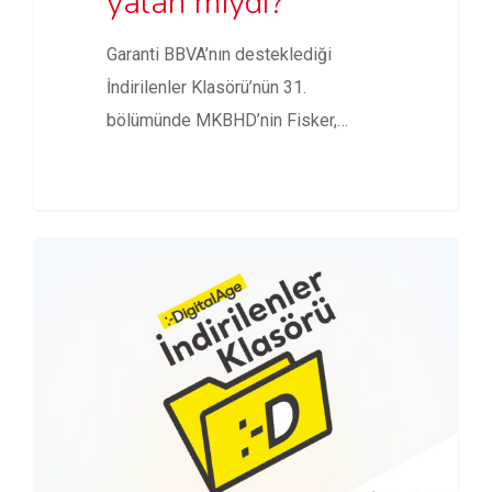
yalan mıydı?
Garanti BBVA’nın desteklediği
İndirilenler Klasörü’nün 31.
bölümünde MKBHD’nin Fisker,
Tesla, Humane AI Pin eleştirileri ve…