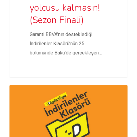
yolcusu kalmasın!
(Sezon Finali)
Garanti BBVA’nın desteklediği
İndirilenler Klasörü’nün 25.
bölümünde Bakü’de gerçekleşen
InMerge Innovation Summit, GTA
6’nın ilk…