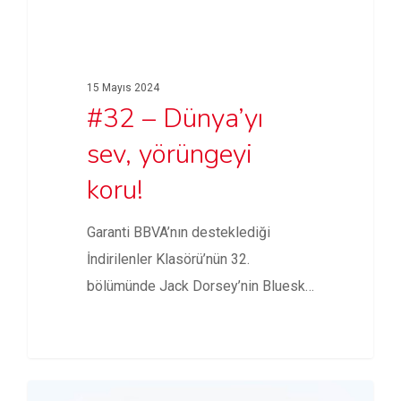
15 Mayıs 2024
#32 – Dünya’yı
sev, yörüngeyi
koru!
Garanti BBVA’nın desteklediği
İndirilenler Klasörü’nün 32.
bölümünde Jack Dorsey’nin Bluesky
yönetim kurulundan ayrılması, X TV…