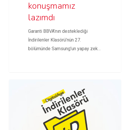
konuşmamız
lazımdı
Garanti BBVA’nın desteklediği
İndirilenler Klasörü’nün 27.
bölümünde Samsung’un yapay zekâ
atılımı Galaxy AI ve S24…