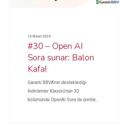
16 Nisan 2024
#30 – Open AI
Sora sunar: Balon
Kafa!
Garanti BBVA’nın desteklediği
İndirilenler Klasörü’nün 30.
bölümünde OpenAI Sora ile üretilen
içerikler, Amazon’un Anthropic’e
yatırımı,…