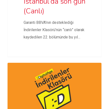
Istanbul’da son gün
(Canlı)
Garanti BBVA’nın desteklediği
İndirilenler Klasörü’nün “canlı” olarak
kaydedilen 22. bölümünde bu yıl
11’incisi düzenlenen Brand…