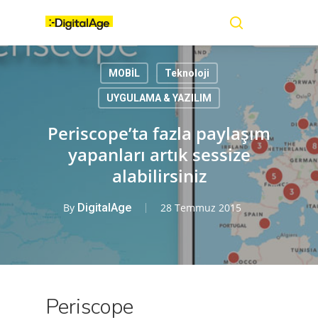
Skip
Menu
to
main
search
content
MOBİL
Teknoloji
UYGULAMA & YAZILIM
Periscope’ta fazla paylaşım
yapanları artık sessize
alabilirsiniz
By
DigitalAge
28 Temmuz 2015
Periscope