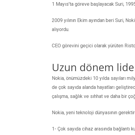
1 Mayıs’ta göreve başlayacak Suri, 1995 yı
2009 yılının Ekim ayından beri Suri, No
alıyordu.
CEO görevini geçici olarak yürüten Rist
Uzun dönem lider
Nokia, önümüzdeki 10 yılda sayıları mily
de çok sayıda alanda hayatları geliştire
çalışma, sağlık ve sıhhat ve daha bir çoğ
Nokia, yeni teknoloji dünyasının gerektird
1- Çok sayıda cihaz arasında bağlantı k