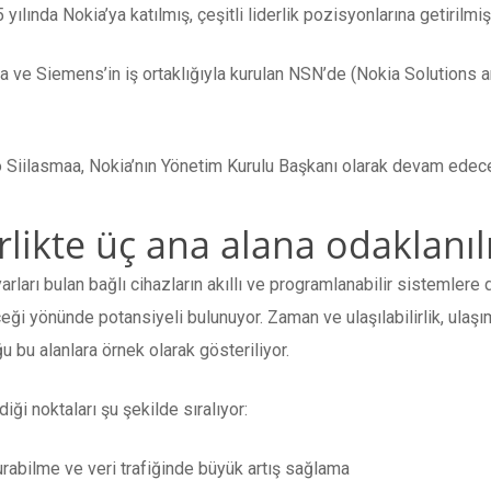
lında Nokia’ya katılmış, çeşitli liderlik pozisyonlarına getirilmişt
kia ve Siemens’in iş ortaklığıyla kurulan NSN’de (Nokia Solutions
o Siilasmaa, Nokia’nın Yönetim Kurulu Başkanı olarak devam edec
likte üç ana alana odaklanıl
arları bulan bağlı cihazların akıllı ve programlanabilir sistemler
ceği yönünde potansiyeli bulunuyor. Zaman ve ulaşılabilirlik, ula
u bu alanlara örnek olarak gösteriliyor.
iği noktaları şu şekilde sıralıyor:
urabilme ve veri trafiğinde büyük artış sağlama