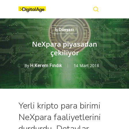
Skip
Menu
to
main
search
content
İş Dünyası
NeXpara piyasadan
çekiliyor
By
H.Kerem Fındık
14 Mart 2018
Yerli kripto para birimi
NeXpara faaliyetlerini
durdurdu. Detaylar