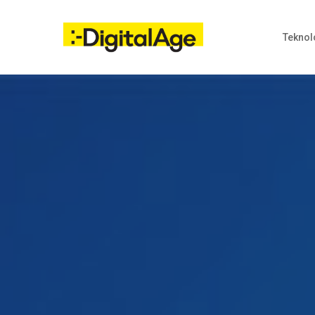
Skip
to
main
Teknol
content
Hit enter to search or ESC to close