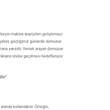
 beyin-makine arayüzleri geliştirmeyi
n şirket, geçtiğimiz günlerde domuzun
a ekrana yansıttı. Yemek arayan domuzun
alıkların önüne geçilmesi hedefleniyor.
lir”
alanda kullanılabilir. Örneğin,