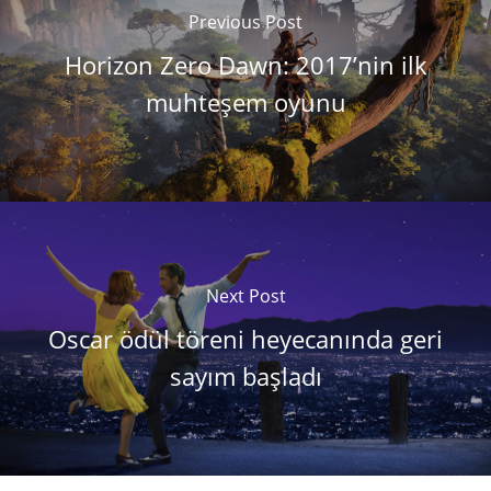
Previous Post
Horizon Zero Dawn: 2017’nin ilk
muhteşem oyunu
Next Post
Oscar ödül töreni heyecanında geri
sayım başladı