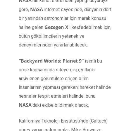
NASA
’nın kendi sitesinden yaptığı duyuruya
NASA
göre,
internet sayesinde, dünyanın dört
bir yanından astronomlar için merak konusu
Gezegen X
haline gelen
‘i keşfedebilmek için,
bütün gökbilimcilerin yetenek ve
deneyimlerinden yararlanabilecek.
“Backyard Worlds: Planet 9”
isimli bu
proje kapsamında siteye girip, yıllardır
arşivlenen görüntülere erişen bilim
insanlarının yapması gereken; hareket halinde
nesneler tespit etmeleri halinde, bunu
NASA
‘daki ekibe bildirmek olacak.
Kaliforniya Teknoloji Enstitüsü’nde (Caltech)
görev yapan astronomlar; Mike Brown ve