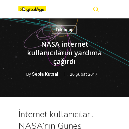
Skip
Menu
to
main
search
content
Teknoloji
NASA internet
kullanıcılarını yardıma
çağırdı
By
Sebla Kutsal
20 Şubat 2017
İnternet kullanıcıları,
NASA’nın Güneş