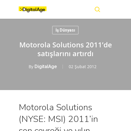
Skip
Menu
to
main
search
content
İş Dünyası
Motorola Solutions 2011’de
satışlarını artırdı
By
DigitalAge
02 Şubat 2012
Motorola Solutions
(NYSE: MSI) 2011’in
son çeyreği ve yılın