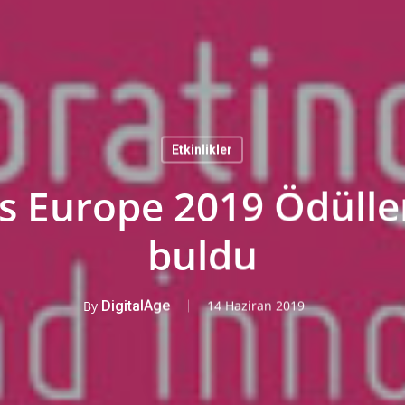
Etkinlikler
 Europe 2019 Ödülleri
buldu
By
DigitalAge
14 Haziran 2019