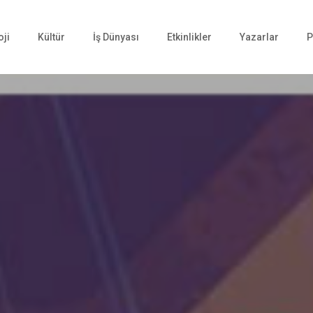
oji
Kültür
İş Dünyası
Etkinlikler
Yazarlar
P