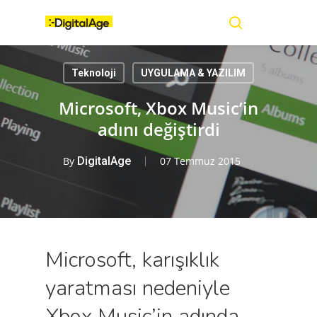
Skip
Menu
to
main
search
content
Teknoloji
UYGULAMA & YAZILIM
Microsoft, Xbox Music’in
adını değiştirdi
By
DigitalAge
07 Temmuz 2015
Microsoft, karışıklık
yaratması nedeniyle
Xbox Music’in adında