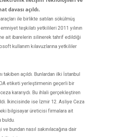
Elektronik İletişim Teknolojileri ve
inat davası açıldı.
raçları ile birlikte satılan sökülmüş
mniyet teşkilatı yetkilileri 2011 yılının
 ait ibarelerin silinerek tahrif edildiği
soft kullanım kılavuzlarına yetkililer
ı takiben açıldı. Bunlardan ilki İstanbul
A etiketi yerleştirmenin geçerli bir
eza kararıydı. Bu ihlali gerçekleştiren
. İkincisinde ise İzmir 12. Asliye Ceza
i bilgisayar üreticisi firmalara ait
u buldu.
i ve bundan nasıl sakınılacağına dair