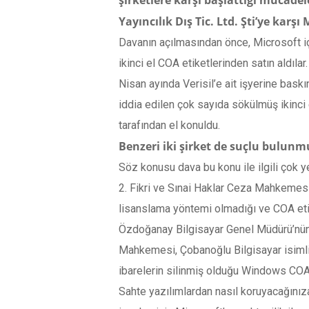
şirketlere karşı başlattığı mücadel
Yayıncılık Dış Tic. Ltd. Şti’ye karş
Davanın açılmasından önce, Microsoft için
ikinci el COA etiketlerinden satın aldıla
Nisan ayında Verisil’e ait işyerine baskın
iddia edilen çok sayıda sökülmüş ikinci e
tarafından el konuldu.
Benzeri iki şirket de suçlu bulun
Söz konusu dava bu konu ile ilgili çok yen
2. Fikri ve Sınai Haklar Ceza Mahkemesi 
lisanslama yöntemi olmadığı ve COA etike
Özdoğanay Bilgisayar Genel Müdürü’nün 
Mahkemesi, Çobanoğlu Bilgisayar isimli f
ibarelerin silinmiş olduğu Windows COA e
Sahte yazılımlardan nasıl koruyacağınıza