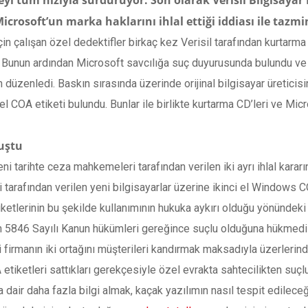
eyi tüm hızıyla sürdürüyor. Son olarak Verisil Bilgisayar 
ı Microsoft’un marka haklarını ihlal ettiği iddiası ile tazm
 çalışan özel dedektifler birkaç kez Verisil tarafından kurtarma a
r. Bunun ardından Microsoft savcılığa suç duyurusunda bulundu ve e
 düzenledi. Baskın sırasında üzerinde orijinal bilgisayar üreticisine
l COA etiketi bulundu. Bunlar ile birlikte kurtarma CD’leri ve Micro
muştu
i tarihte ceza mahkemeleri tarafından verilen iki ayrı ihlal kararın
tarafından verilen yeni bilgisayarlar üzerine ikinci el Windows CO
tlerinin bu şekilde kullanımının hukuka aykırı olduğu yönündeki c
5846 Sayılı Kanun hükümleri gereğince suçlu olduğuna hükmedildi
irmanın iki ortağını müşterileri kandırmak maksadıyla üzerlerindek
tiketleri sattıkları gerekçesiyle özel evrakta sahtecilikten suçl
 dair daha fazla bilgi almak, kaçak yazılımın nasıl tespit edileceğ