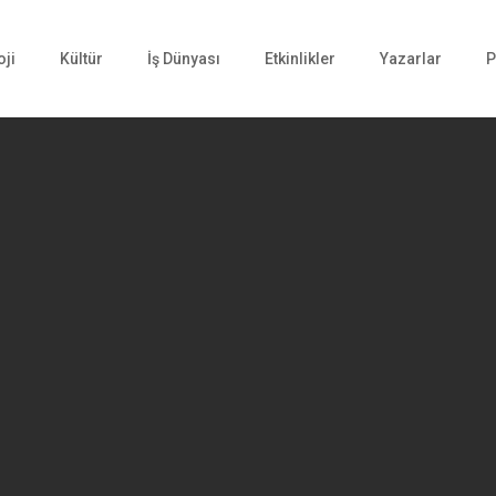
oji
Kültür
İş Dünyası
Etkinlikler
Yazarlar
P