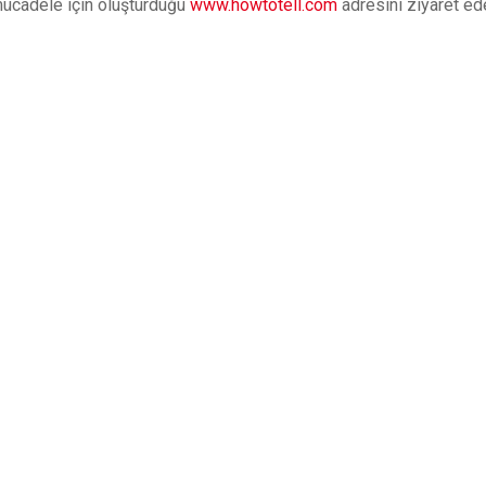
 mücadele için oluşturduğu
www.howtotell.com
adresini ziyaret ede
Previous Post
Next Post