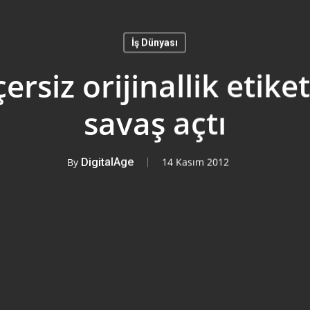
İş Dünyası
ersiz orijinallik etike
savaş açtı
By
DigitalAge
14 Kasım 2012