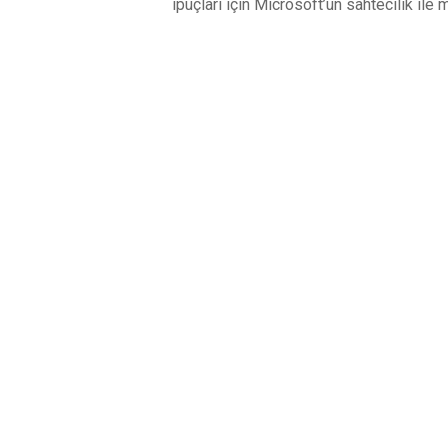
ipuçları için Microsoft’un sahtecilik ile
YORUMLAR