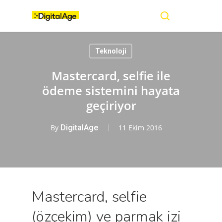
Skip
Menu
to
main
search
content
Teknoloji
Mastercard, selfie ile
ödeme sistemini hayata
geçiriyor
By
DigitalAge
11 Ekim 2016
Mastercard, selfie
(özçekim) ve parmak izi