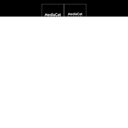
DİJİTAL YAYINLAR
ETKİNLİKLER
ÖDÜL PROGRAMLARI