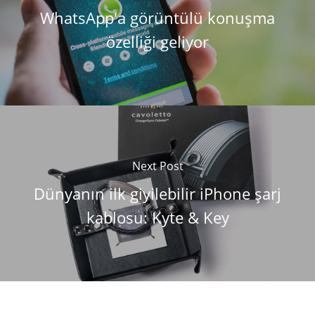
WhatsApp'a görüntülü konuşma
özelliği geliyor
Next Post
Dünyanın ilk giyilebilir iPhone şarj
kablosu: Kyte & Key