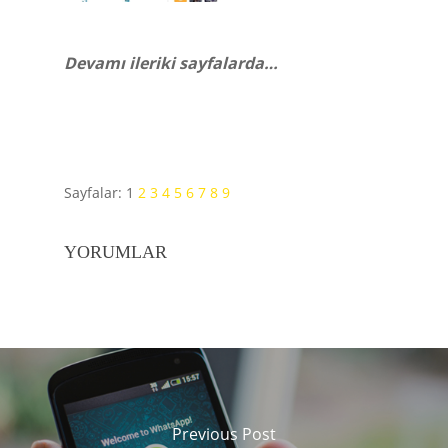
Devamı ileriki sayfalarda…
Sayfalar:
1
2
3
4
5
6
7
8
9
YORUMLAR
Previous Post