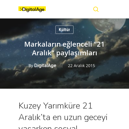
Skip
Menu
to
main
search
content
Kültür
Markaların eğlenceli “21
Aralık” paylaşımları
By
DigitalAge
22 Aralık 2015
Kuzey Yarımküre 21
Aralık’ta en uzun geceyi
yaşarken sosyal