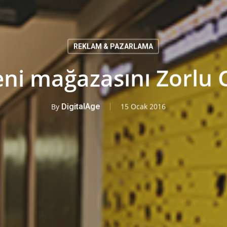
REKLAM & PAZARLAMA
ni mağazasını Zorlu C
By
DigitalAge
15 Ocak 2016