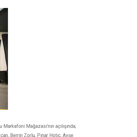
u Markafoni Mağazası’nın açılışında;
an, Berrin Zorlu, Pınar Hotiç, Ayşe