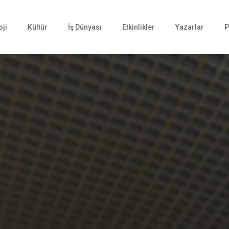
oji
Kültür
İş Dünyası
Etkinlikler
Yazarlar
P