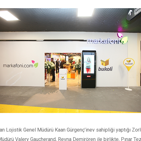
n Lojistik Genel Müdürü Kaan Gürgenç’inev sahipliği yaptığı Zorl
üdürü Valery Gaucherand, Revna Demirören ile birlikte, Pınar Tezc