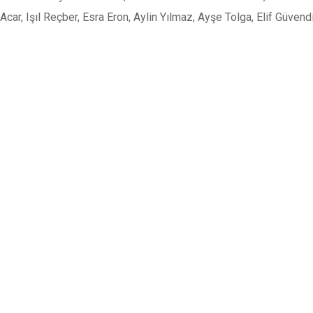
car, Işıl Reçber, Esra Eron, Aylin Yılmaz, Ayşe Tolga, Elif Güvendi
Previous Post
Next Post