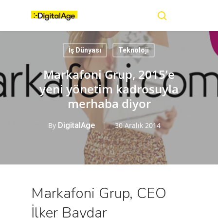
Skip
Menu
to
main
search
content
İş Dünyası
Teknoloji
Markafoni Grup, 2015’e
yeni yönetim kadrosuyla
merhaba diyor
By
DigitalAge
30 Aralık 2014
Markafoni Grup, CEO
İlker Baydar