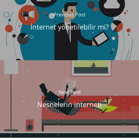
Previous Post
İnternet yönetilebilir mi?
Next Post
Nesnelerin interneti