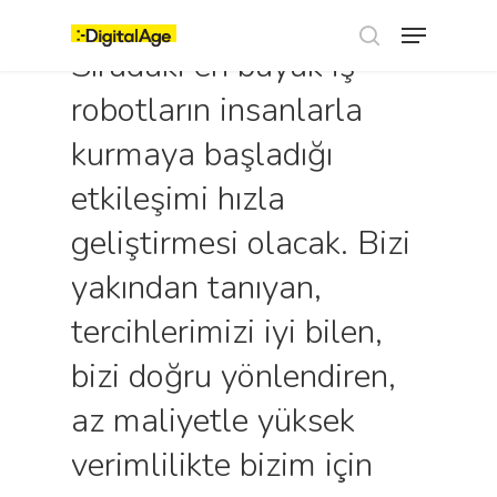
Skip
Menu
to
main
Sıradaki en büyük iş
search
content
robotların insanlarla
kurmaya başladığı
etkileşimi hızla
geliştirmesi olacak. Bizi
yakından tanıyan,
tercihlerimizi iyi bilen,
bizi doğru yönlendiren,
az maliyetle yüksek
verimlilikte bizim için