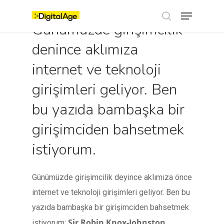
Skip
Menu
to
main
Günümüzde girişimcilik
search
content
denince aklımıza
internet ve teknoloji
girişimleri geliyor. Ben
bu yazıda bambaşka bir
girişimciden bahsetmek
istiyorum.
Günümüzde girişimcilik deyince aklımıza önce
internet ve teknoloji girişimleri geliyor. Ben bu
yazıda bambaşka bir girişimciden bahsetmek
Sir Robin Knox-Johnston.
istiyorum: