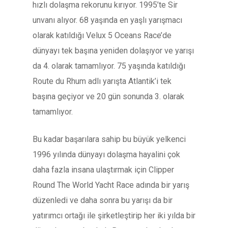
hızlı dolaşma rekorunu kırıyor. 1995’te Sir
unvanı alıyor. 68 yaşında en yaşlı yarışmacı
olarak katıldığı Velux 5 Oceans Race’de
dünyayı tek başına yeniden dolaşıyor ve yarışı
da 4. olarak tamamlıyor. 75 yaşında katıldığı
Route du Rhum adlı yarışta Atlantik’i tek
başına geçiyor ve 20 gün sonunda 3. olarak
tamamlıyor.
Bu kadar başarılara sahip bu büyük yelkenci
1996 yılında dünyayı dolaşma hayalini çok
daha fazla insana ulaştırmak için Clipper
Round The World Yacht Race adında bir yarış
düzenledi ve daha sonra bu yarışı da bir
yatırımcı ortağı ile şirketleştirip her iki yılda bir