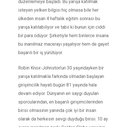
düzenlemeye başladı. Bu yarışa katılmak
isteyen yelken bilgisi hiç olmasa bile her
ülkeden insan 4 haftalık eğitim sonrası bu
yarışa katılabiliyor ve tabii ki bunun için ciddi
bir para ödüyor. Şirketiyle hem binlerce insana
bu inanılmaz macerayı yaşatıyor hem de gayet
başarılı bir iş yürütüyor.
Robin Knox-Johnston’un 30 yaşındayken bir
yarışa katılmakla farkında olmadan başlayan
girişimcilik hayati bugün 81 yaşında hala
devam ediyor. Dünyanın en saygı duyulan
sporcularından, en başarılı girişimcilerinden
birisi olmasının yanında çok iyi bir insan
olarak da herkesin sevgi duyduğu birisi. 10 ay