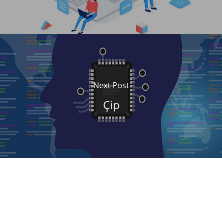
Next Post
Çip