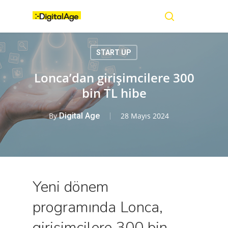
Skip
Menu
to
main
search
content
START UP
Lonca’dan girişimcilere 300
bin TL hibe
By
Digital Age
28 Mayıs 2024
Yeni dönem
programında Lonca,
girişimcilere 300 bin