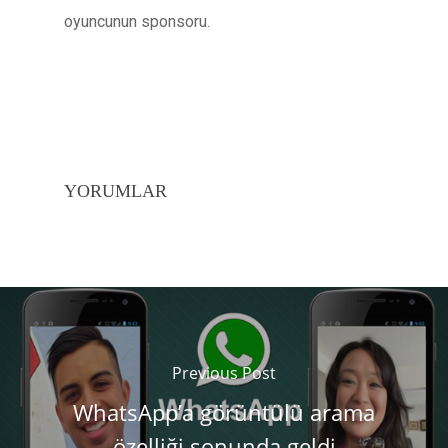
oyuncunun sponsoru.
YORUMLAR
Previous Post
WhatsApp’a görüntülü arama
özelliği sonunda geldi