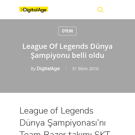
Skip
Menu
to
main
search
content
OYUN
League Of Legends Dünya
Şampiyonu belli oldu
By
DigitalAge
31 Ekim 2016
League of Legends
Dünya Şampiyonası’nı
Team Razer takımı SKT