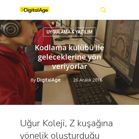
Skip
Menu
to
main
search
content
UYGULAMA & YAZILIM
Kodlama kulübü ile
geleceklerine yön
veriyorlar
By
DigitalAge
26 Aralık 2016
Uğur Koleji, Z kuşağına
yönelik oluşturduğu