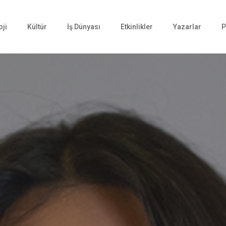
oji
Kültür
İş Dünyası
Etkinlikler
Yazarlar
P