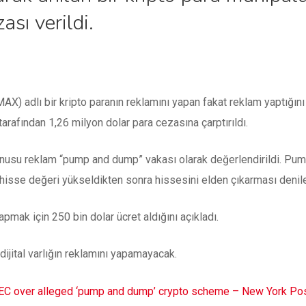
sı verildi.
) adlı bir kripto paranın reklamını yapan fakat reklam yaptığın
afından 1,26 milyon dolar para cezasına çarptırıldı.
usu reklam “pump and dump” vakası olarak değerlendirildi. Pump
hisse değeri yükseldikten sonra hissesini elden çıkarması denileb
mak için 250 bin dolar ücret aldığını açıkladı.
 dijital varlığın reklamını yapamayacak.
EC over alleged ‘pump and dump’ crypto scheme – New York Po