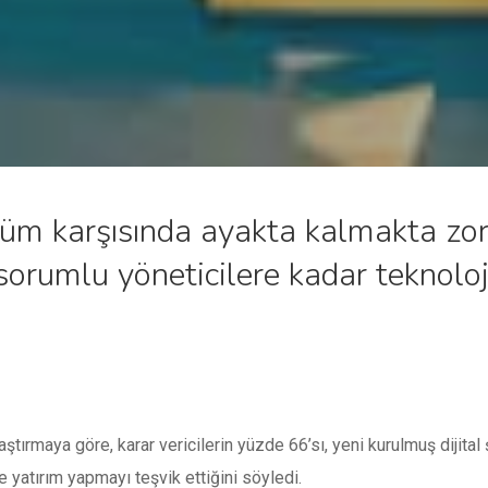
üşüm karşısında ayakta kalmakta zo
sorumlu yöneticilere kadar teknoloji
tırmaya göre, karar vericilerin yüzde 66’sı, yeni kurulmuş dijital ş
ine yatırım yapmayı teşvik ettiğini söyledi.