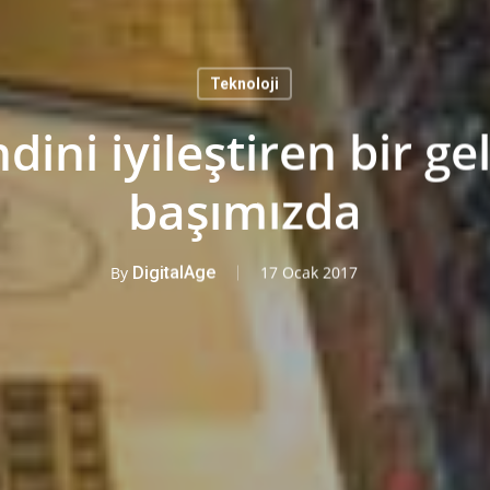
Teknoloji
dini iyileştiren bir ge
başımızda
By
DigitalAge
17 Ocak 2017