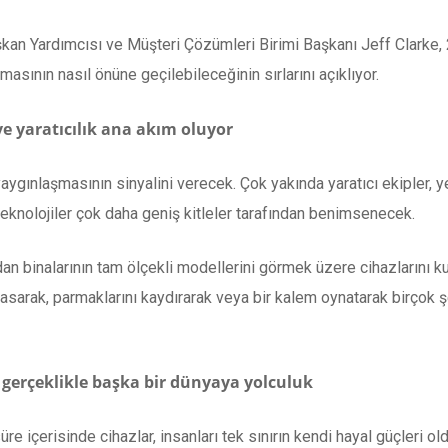
n Yardımcısı ve Müşteri Çözümleri Birimi Başkanı Jeff Clarke, 20
asının nasıl önüne geçilebileceğinin sırlarını açıklıyor.
 yaratıcılık ana akım oluyor
aygınlaşmasının sinyalini verecek. Çok yakında yaratıcı ekipler, yeni
knolojiler çok daha geniş kitleler tarafından benimsenecek.
n binalarının tam ölçekli modellerini görmek üzere cihazlarını k
asarak, parmaklarını kaydırarak veya bir kalem oynatarak birçok
 gerçeklikle başka bir dünyaya yolculuk
süre içerisinde cihazlar, insanları tek sınırın kendi hayal güçleri o