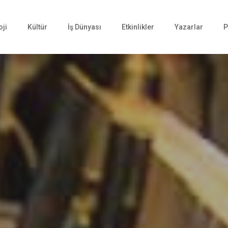
oji
Kültür
İş Dünyası
Etkinlikler
Yazarlar
P