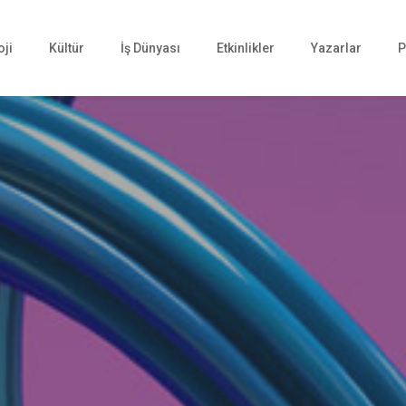
oji
Kültür
İş Dünyası
Etkinlikler
Yazarlar
P