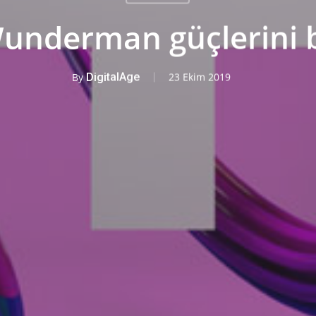
underman güçlerini bi
By
DigitalAge
23 Ekim 2019