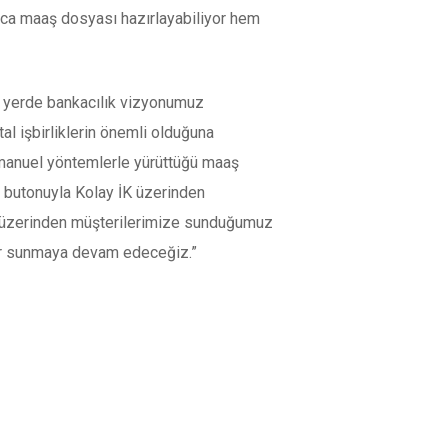
ayca maaş dosyası hazırlayabiliyor hem
Her yerde bankacılık vizyonumuz
tal işbirliklerin önemli olduğuna
a manuel yöntemlerle yürüttüğü maaş
’ butonuyla Kolay İK üzerinden
eri üzerinden müşterilerimize sunduğumuz
tler sunmaya devam edeceğiz.”