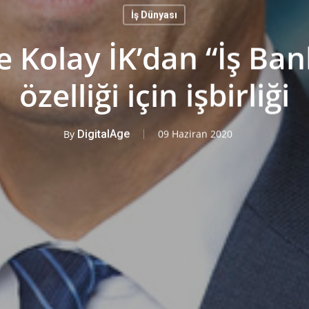
İş Dünyası
e Kolay İK’dan “İş Ban
özelliği için işbirliği
By
DigitalAge
09 Haziran 2020