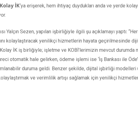
Kolay İK
‘ya erişerek, hem ihtiyaç duydukları anda ve yerde kol
or.
ı Yalçın Sezen, yapılan işbirliğiyle ilgili şu açıklamayı yaptı: “
nı kolaylaştıracak yenilikçi hizmetlerin hayata geçirilmesinde diji
 Kolay İK iş birliğiyle; işletme ve KOBİ’lerimizin mevcut durumd
reci otomatik hale gelirken, ödeme işlemi ise ‘İş Bankası ile Öde
mlanabilir duruma geldi. Benzer şekilde, dijital işbirliği modell
 kolaylaştırmak ve verimlilik artışı sağlamak için yenilikçi hizme