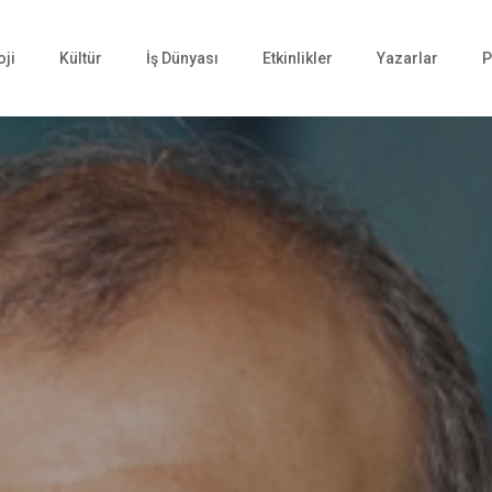
oji
Kültür
İş Dünyası
Etkinlikler
Yazarlar
P