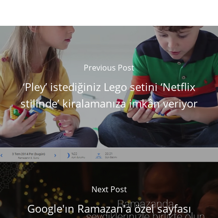
Previous Post
‘Pley’ istediğiniz Lego setini ‘Netflix
stilinde’ kiralamanıza imkân veriyor
Next Post
Google'ın Ramazan'a özel sayfası