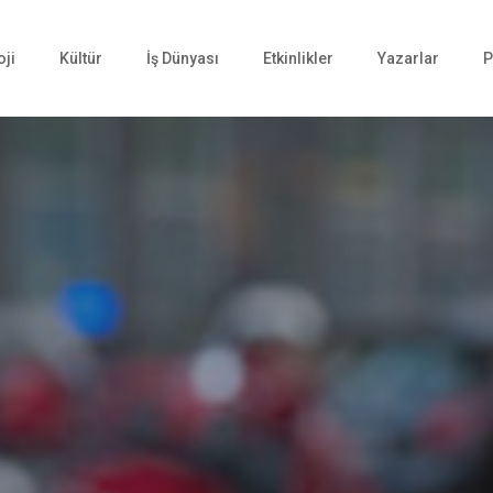
oji
Kültür
İş Dünyası
Etkinlikler
Yazarlar
P