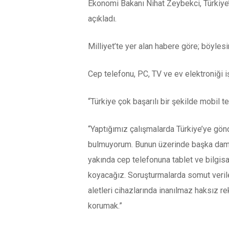
Ekonomi Bakanı Nihat Zeybekci, Türkiye’y
açıkladı.
Milliyet’te yer alan habere göre; böylesin
Cep telefonu, PC, TV ve ev elektroniği iş
“Türkiye çok başarılı bir şekilde mobil t
“Yaptığımız çalışmalarda Türkiye’ye gönder
bulmuyorum. Bunun üzerinde başka dampin
yakında cep telefonuna tablet ve bilgisa
koyacağız. Soruşturmalarda somut verilere
aletleri cihazlarında inanılmaz haksız rek
korumak.”