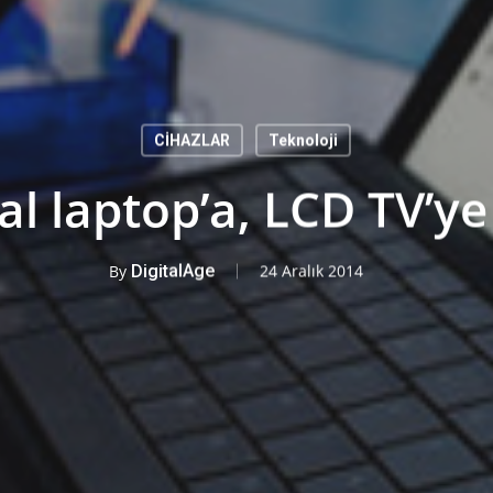
CİHAZLAR
Teknoloji
al laptop’a, LCD TV’ye
By
DigitalAge
24 Aralık 2014