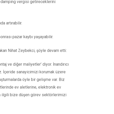
-damping vergisi getireceklerini
a artırabilir.
sonrası pazar kaybı yaşayabilir.
 Bakan Nihat Zeybekci, şöyle devam etti:
taj ve diğer maliyetler’ diyor. İnandırıcı
uz. İçeride sanayicimizi korumak üzere
şturmalarda öyle bir gelişme var. Biz
lerinde ev aletlerine, elektronik ev
a ilgili bize düşen görev sektörlerimizi