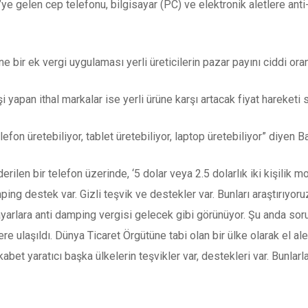
e gelen cep telefonu, bilgisayar (PC) ve elektronik aletlere anti
e bir ek vergi uygulaması yerli üreticilerin pazar payını ciddi orand
i yapan ithal markalar ise yerli ürüne karşı artacak fiyat hareketi 
elefon üretebiliyor, tablet üretebiliyor, laptop üretebiliyor” diyen
ilen bir telefon üzerinde, ‘5 dolar veya 2.5 dolarlık iki kişilik mon
g destek var. Gizli teşvik ve destekler var. Bunları araştırıyor
yarlara anti damping vergisi gelecek gibi görünüyor. Şu anda soru
 ulaşıldı. Dünya Ticaret Örgütüne tabi olan bir ülke olarak el alet
abet yaratıcı başka ülkelerin teşvikler var, destekleri var. Bunlarl