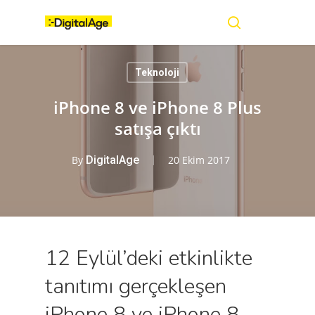
Skip
Menu
to
main
search
content
Teknoloji
iPhone 8 ve iPhone 8 Plus
satışa çıktı
By
DigitalAge
20 Ekim 2017
12 Eylül’deki etkinlikte
tanıtımı gerçekleşen
iPhone 8 ve iPhone 8