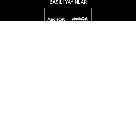
BASILI YAYINLAR
DİJİTAL YAYINLAR
ETKİNLİKLER
ÖDÜL PROGRAMLARI