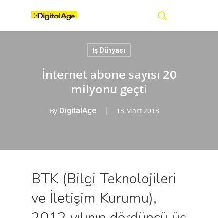
Skip
Menu
to
main
search
content
İş Dünyası
İnternet abone sayısı 20
milyonu geçti
By
DigitalAge
13 Mart 2013
BTK (Bilgi Teknolojileri
ve İletişim Kurumu),
2012 yılının dördüncü üç