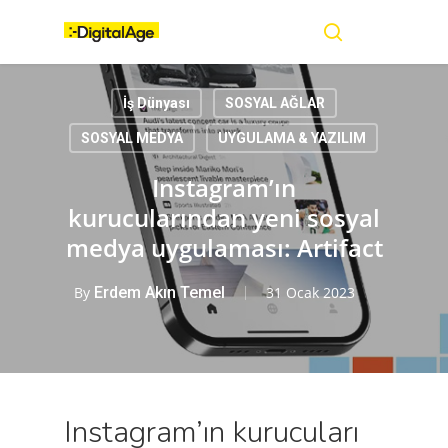
Skip
Menu
to
main
search
content
İş Dünyası
SOSYAL AĞLAR
SOSYAL MEDYA
UYGULAMA & YAZILIM
Instagram’ın
kurucularından yeni sosyal
medya uygulaması: Artifact
By
Erdem Akın Temel
31 Ocak 2023
Instagram’ın kurucuları