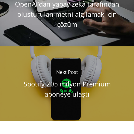
OpenAI’dan yapay zekâ tarafından
oluşturulan metni algılamak için
çözüm
Next Post
Spotify 205 milyon Premium
aboneye ulaştı