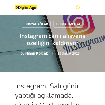
Skip
Menu
to
main
search
content
SOSYAL AĞLAR
SOSYAL MEDYA
Instagram canlı alışveriş
özelliğini kaldırıyor
By
Nihan Kolçak
15 Şubat 2023
Instagram, Salı günü
yaptığı açıklamada,
şirketin Mart ayından