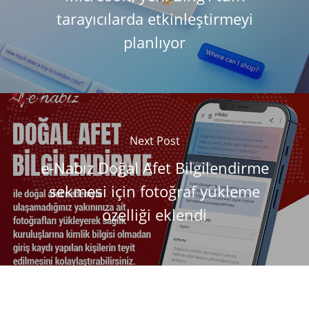
tarayıcılarda etkinleştirmeyi
planlıyor
Next Post
e-Nabız Doğal Afet Bilgilendirme
sekmesi için fotoğraf yükleme
özelliği eklendi