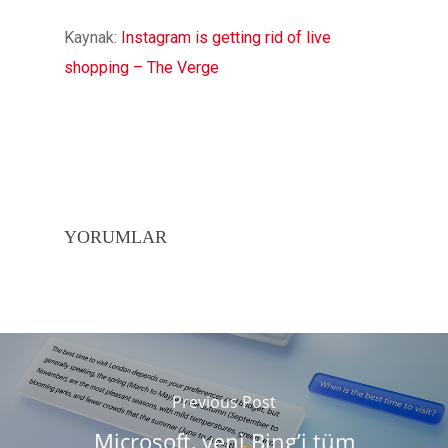
Kaynak:
Instagram is getting rid of live
shopping – The Verge
YORUMLAR
Previous Post
Microsoft, yeni Bing’i tüm