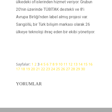
ülkedeki ofislerinden hizmet veriyor. Grubun
20’nin üzerinde TÜBİTAK destekli ve 8’i
Avrupa Birliği’nden label almış projesi var.
Sarıgöllü, bir Türk bilişim markası olarak 26
ülkeye teknoloji ihraç eden bir ekibi yönetiyor.
Sayfalar:
1
2
3
4
5
6
7
8
9
10
11
12
13
14
15
16
17
18
19
20
21
22
23
24
25
26
27
28
29
30
YORUMLAR