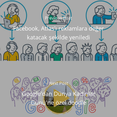
Previous Post
Facebook, Atlas’ı reklamlara değer
katacak şekilde yeniledi
Next Post
Google'dan Dünya Kadınlar
Günü'ne özel doodle