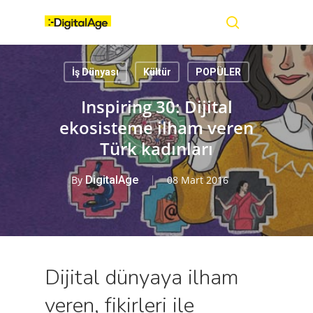
Skip
Menu
to
main
search
content
İş Dünyası
Kültür
POPÜLER
Inspiring 30: Dijital
ekosisteme ilham veren
Türk kadınları
By
DigitalAge
08 Mart 2016
Dijital dünyaya ilham
veren, fikirleri ile