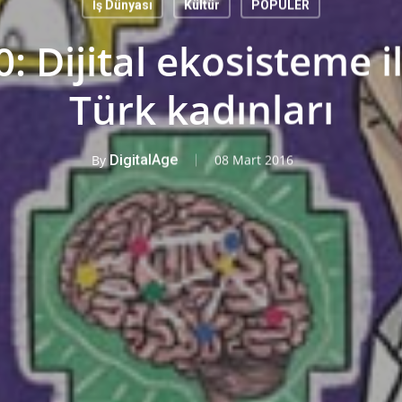
İş Dünyası
Kültür
POPÜLER
0: Dijital ekosisteme
Türk kadınları
By
DigitalAge
08 Mart 2016