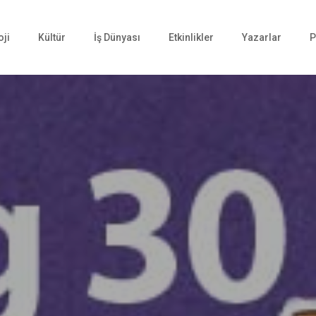
oji
Kültür
İş Dünyası
Etkinlikler
Yazarlar
P