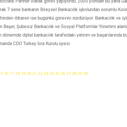
ociate Partner olarak görev yapıyordu. 2005 yılından bu yana Gara
arak 7 sene bankanın Bireysel Bankacılık işkolundan sorumlu Koor
ihinden itibaren ise bugünkü görevini sürdürüyor. Bankacılık ve işl
n Başer, Şubesiz Bankacılık ve Sosyal Platformlar Yönetimi alanl
 dönemde dijital bankacılık tarafındaki yatırım ve başarılarında 
manda CDO Turkey İcra Kurulu üyesi.
15
16
17
18
19
20
21
22
23
24
25
26
27
28
29
30