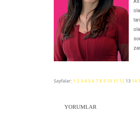
Ass
ol
tar
ola
son
za
Sayfalar:
1
2
3
4
5
6
7
8
9
10
11
12
13
14
YORUMLAR