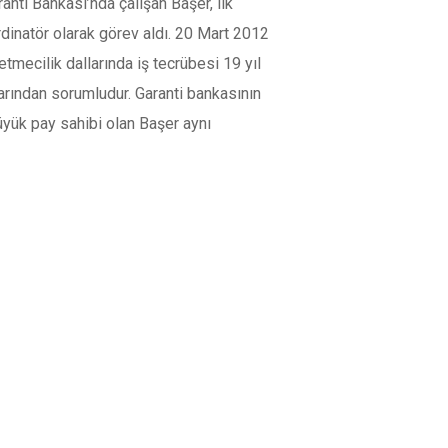
nti Bankası’nda çalışan Başer, ilk
dinatör olarak görev aldı. 20 Mart 2012
etmecilik dallarında iş tecrübesi 19 yıl
arından sorumludur. Garanti bankasının
büyük pay sahibi olan Başer aynı