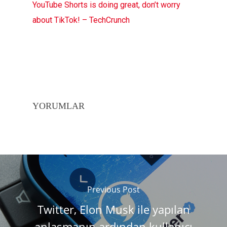
YouTube Shorts is doing great, don’t worry
about TikTok! – TechCrunch
YORUMLAR
Previous Post
Twitter, Elon Musk ile yapılan
anlaşmanın ardından kullanıcı