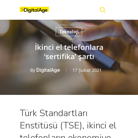
Skip
Menu
to
main
search
content
Teknoloji
İkinci el telefonlara
‘sertifika’ şartı
By
DigitalAge
17 Şubat 2021
Türk Standartları
Enstitüsü (TSE), ikinci el
telefonların ekonomiye