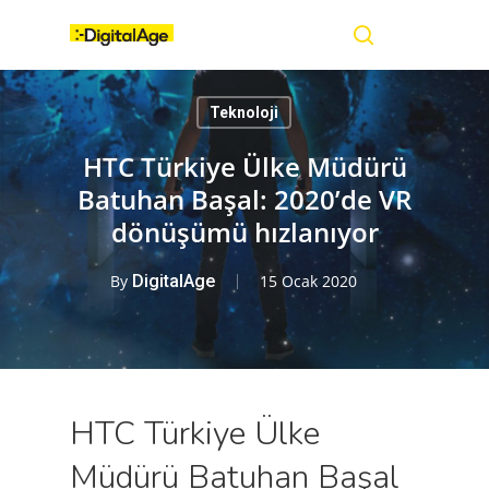
Skip
Menu
to
main
search
content
Teknoloji
HTC Türkiye Ülke Müdürü
Batuhan Başal: 2020’de VR
dönüşümü hızlanıyor
By
DigitalAge
15 Ocak 2020
HTC Türkiye Ülke
Müdürü Batuhan Başal