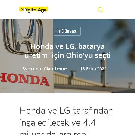
Skip
Menu
to
main
search
content
İş Dünyası
Honda ve LG, batarya
üretimi için Ohio’yu seçti
By
Erdem Akın Temel
13 Ekim 2022
Honda ve LG tarafından
inşa edilecek ve 4,4
milyar dolara mal