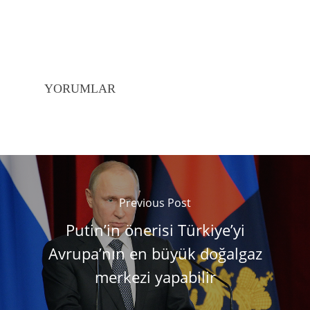
YORUMLAR
Previous Post
Putin’in önerisi Türkiye’yi
Avrupa’nın en büyük doğalgaz
merkezi yapabilir