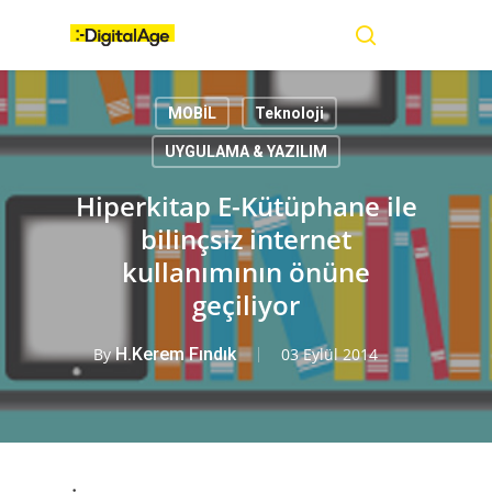
Skip
Menu
to
main
search
content
MOBİL
Teknoloji
UYGULAMA & YAZILIM
Hiperkitap E-Kütüphane ile
bilinçsiz internet
kullanımının önüne
geçiliyor
By
H.Kerem Fındık
03 Eylül 2014