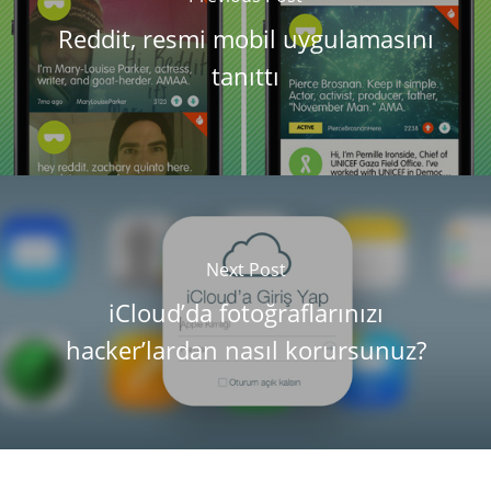
Reddit, resmi mobil uygulamasını
tanıttı
Next Post
iCloud’da fotoğraflarınızı
hacker’lardan nasıl korursunuz?