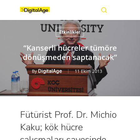
Skip
Menu
to
main
search
content
Etkinlikler
“Kanserli hücreler tümöre
dönüşmeden saptanacak”
By
DigitalAge
11 Ekim 2013
Fütürist Prof. Dr. Michio
Kaku; kök hücre
çalışmaları sayesinde