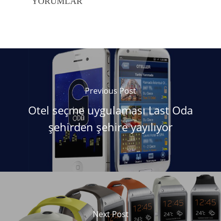
YORUMLAR
Previous Post
Otel seçme uygulaması Last Oda
şehirden şehire yayılıyor
Next Post